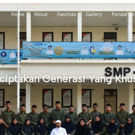
Home
About
Fasilitas
Gallery
Pendaftar
iptakan Generasi Yang Khu