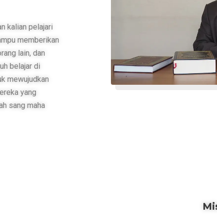
n kalian pelajari
 mampu memberikan
rang lain, dan
h belajar di
tuk mewujudkan
mereka yang
llah sang maha
Mi