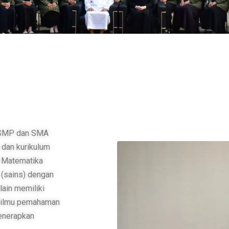
h SMP dan SMA
 dan kurikulum
n Matematika
 (sains) dengan
lain memiliki
i ilmu pemahaman
enerapkan